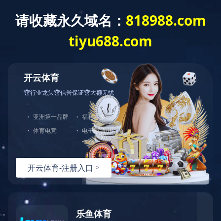
足球网
足球网
解决方案

解决方案
进一步了解

弱电系统建设及智能化系统
信息安全整体解决方案
安全云解决方案