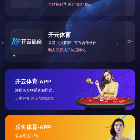
合作品牌
足球网-足球（中国）
020-87566596
关于我们
您现在的位置：
足球网
/
关于BOSS
/
SEO标签
关于我们
全部分类
