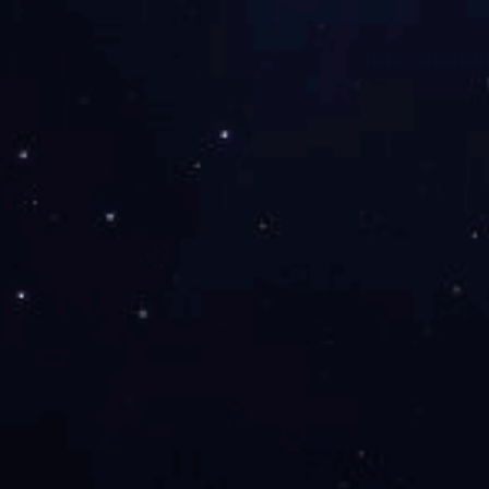
解决方案
弱电系统建设及智能化系统
信息安全整体解决方案
安全云解决
新闻资讯
足球网
行业新闻
工程案例
国内案例
国外案例
关于我们
公司简介
足球网
荣誉资质
发展历程
合作品牌
足球网-足球（中国）
足球网-足球（中国）
服务热线：
020-87566596
地址：
广州市萝岗区科学城科学大道绿地中央广场E栋2716室
版权所有：足球网-足球（中国）
SEO标签