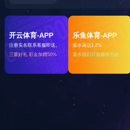
工程案例
进一步了解

国内案例
国外案例
关于我们

关于我们
进一步了解

公司简介
足球网
荣誉资质
发展历程