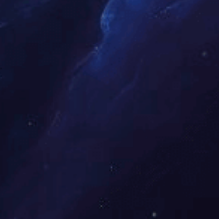
面是工程师为我们测算出来的一个模拟结果显示。话不多说，看
方案（2）灵活性：行级空调可实现按需部署,实现平滑扩容
拥有10年以上弱电项目经理9名，15年以上从业经验弱电工程
4小时客服在线，无忧售后。
处理，顶部建议做微孔铝扣天花，顶面其主要作用是防火、美观
，排列有序，保证机房底部整体性、美观性。