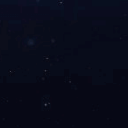
方案
安全无线网络建设方案
智能化机房建设及动环监测
分支组